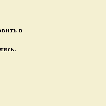
овить в
лись.