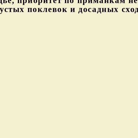
дье, приоритет по приманкам не
пустых поклевок и досадных схо